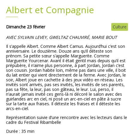
Albert et Compagnie
Plans
Grands projets
Demandes légales
Dimanche 23 février
Culture
AVEC SYLVAIN LEVEY, GWELTAZ CHAUVIRÉ, MARIE BOUT
Emploi
Il s’appelle Albert. Comme Albert Camus. Aujourd’hui c’est son
anniversaire. Le douzième. Douze ans qu’il déteste son
prénom. Sa petite sœur s’appelle Marguerite. Comme
Marchés publics
Marguerite Yourcenar. Avant il était gentil mais depuis qu’il est
prépubère, il n’aime plus personne, à part Jordan, Jordan c’est
son cousin. Jordan habite loin, même pas dans une ville, il boit
du lait entier qui vient directement de la ferme. Avec Jordan, le
soir, Albert joue en cachette à des jeux vidéo en réseau. Les
invités sont arrivés, pas ses invités, les invités de ses parents,
pas sa fête, la leur, pas son gâteau, le leur. Lui, perso, il
n’aurait jamais invité ces gens-là ni décoré le salon avec des
guirlandes arc en ciel, ni posé un arc-en-ciel en pâte à sucre
sur la tarte aux fraises. Il déteste les fraises et il déteste les
arcs-en-ciel.
Représentation suivie d’une rencontre avec les lecteurs dans le
cadre du Festival Ribambelle
Durée : 35 min