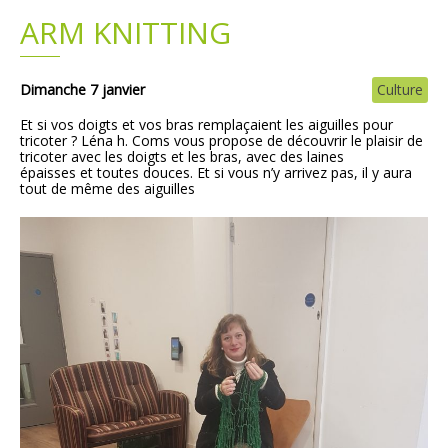
ARM KNITTING
Plans
Grands projets
Demandes légales
Dimanche 7 janvier
Culture
Et si vos doigts et vos bras remplaçaient les aiguilles pour
Emploi
tricoter ? Léna h. Coms vous propose de découvrir le plaisir de
tricoter avec les doigts et les bras, avec des laines
épaisses et toutes douces. Et si vous n’y arrivez pas, il y aura
Marchés publics
tout de même des aiguilles