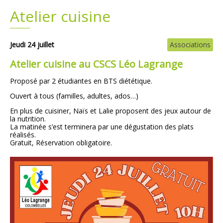
Atelier cuisine
Plans
Grands projets
Demandes légales
Jeudi 24 juillet
Associations
Atelier cuisine au CSCS Léo Lagrange
Emploi
Proposé par 2 étudiantes
en BTS diététique.
Marchés publics
Ouvert à tous (familles, adultes, ados…)
En plus de cuisiner, Naïs et Lalie proposent des jeux autour de
la nutrition.
La matinée s’est terminera par une dégustation des plats
réalisés.
Gratuit,
Réservation obligatoire.