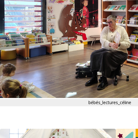
bébés_lectures_céline