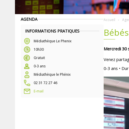
AGENDA
Accueil
Age
Bébés
INFORMATIONS PRATIQUES
Médiathèque Le Phenix
Mercredi 30
10h30
Gratuit
Venez partage
0-3 ans
0-3 ans • Dur
Médiathèque le Phénix
02 31 72 27 46
E-mail