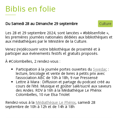
Biblis en folie
Plans
Grands projets
Demandes légales
Du Samedi 28 au Dimanche 29 septembre
Culture
Les 28 et 29 septembre 2024, sont lancées « #biblisenfolie »,
Emploi
les premières journées nationales dédiées aux bibliothèques et
aux médiathèques par le Ministère de la Culture.
Venez (re)découvrir votre bibliothèque de proximité et à
Marchés publics
participer aux événements festifs et gratuits proposés.
À #Colombelles, 2 rendez-vous :
Participation à la journée portes ouvertes du
Syvedac
:
lecture, bricolage et vente de livres à petits prix avec
l’association ABC de 10h à 18h, 9 rue Pressensé
Lettre à Mara : Diffusion et partage du podcast créé au
cours de l’été. Musique et goûter salé/sucré aux saveurs
des Andes. RDV à 16h à la Médiathèque Le Phénix
Colombelles, 10 rue Elsa Triolet
Rendez-vous à la
Médiathèque Le Phénix
, samedi 28
septembre de 10h à 12h et de 14h à 18h