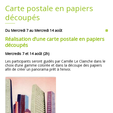
Carte postale en papiers
Plans
Grands projets
découpés
Demandes légales
Du Mercredi 7 au Mercredi 14 août
Emploi
Réalisation d’une carte postale en papiers
découpés
Marchés publics
Mercredis 7 et 14 août (2h)
Les participants seront guidés par Camille Le Clainche dans le
choix d’une gamme colorée et dans la découpe des papiers
afin de créer un panorama prêt à l’envoi.