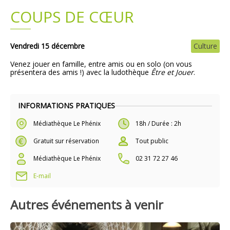
COUPS DE CŒUR
Plans
Grands projets
Demandes légales
Vendredi 15 décembre
Culture
Venez jouer en famille, entre amis ou en solo (on vous
Emploi
présentera des amis !) avec la ludothèque
Être et Jouer
.
Marchés publics
INFORMATIONS PRATIQUES
Médiathèque Le Phénix
18h / Durée : 2h
Gratuit sur réservation
Tout public
Médiathèque Le Phénix
02 31 72 27 46
E-mail
Autres événements à venir