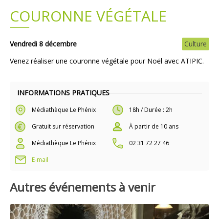
COURONNE VÉGÉTALE
Plans
Grands projets
Demandes légales
Vendredi 8 décembre
Culture
Venez réaliser une couronne végétale pour Noël avec ATIPIC.
Emploi
Marchés publics
INFORMATIONS PRATIQUES
Médiathèque Le Phénix
18h / Durée : 2h
Gratuit sur réservation
À partir de 10 ans
Médiathèque Le Phénix
02 31 72 27 46
E-mail
Autres événements à venir