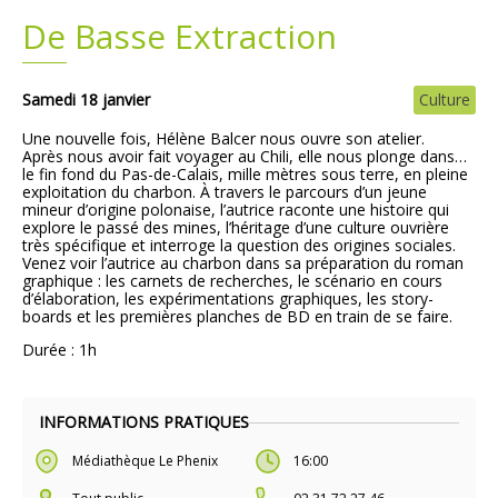
De Basse Extraction
Plans
Grands projets
Demandes légales
Samedi 18 janvier
Culture
Une nouvelle fois, Hélène Balcer nous ouvre son atelier.
Emploi
Après nous avoir fait voyager au Chili, elle nous plonge dans…
le fin fond du Pas-de-Calais, mille mètres sous terre, en pleine
exploitation du charbon. À travers le parcours d’un jeune
Marchés publics
mineur d’origine polonaise, l’autrice raconte une histoire qui
explore le passé des mines, l’héritage d’une culture ouvrière
très spécifique et interroge la question des origines sociales.
Venez voir l’autrice au charbon dans sa préparation du roman
graphique : les carnets de recherches, le scénario en cours
d’élaboration, les expérimentations graphiques, les story-
boards et les premières planches de BD en train de se faire.
Durée : 1h
INFORMATIONS PRATIQUES
Médiathèque Le Phenix
16:00