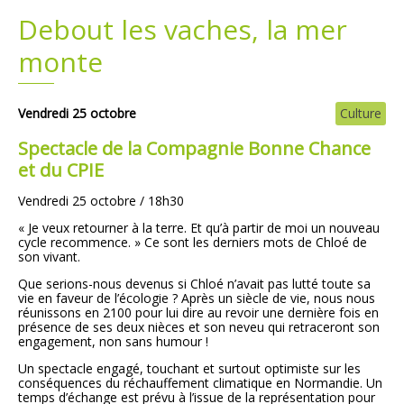
Debout les vaches, la mer
Plans
Grands projets
monte
Demandes légales
Vendredi 25 octobre
Culture
Emploi
Spectacle de la Compagnie Bonne Chance
et du CPIE
Marchés publics
Vendredi 25 octobre / 18h30
« Je veux retourner à la terre. Et qu’à partir de moi un nouveau
cycle recommence. » Ce sont les derniers mots de Chloé de
son vivant.
Que serions-nous devenus si Chloé n’avait pas lutté toute sa
vie en faveur de l’écologie ? Après un siècle de vie, nous nous
réunissons en 2100 pour lui dire au revoir une dernière fois en
présence de ses deux nièces et son neveu qui retraceront son
engagement, non sans humour !
Un spectacle engagé, touchant et surtout optimiste sur les
conséquences du réchauffement climatique en Normandie. Un
temps d’échange est prévu à l’issue de la représentation pour