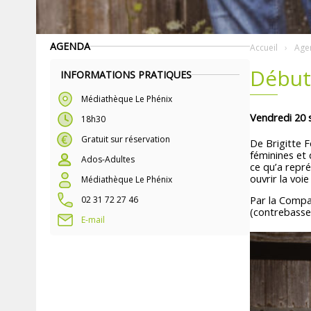
AGENDA
Accueil
Age
Début
INFORMATIONS PRATIQUES
Médiathèque Le Phénix
Vendredi 20
18h30
Gratuit sur réservation
De Brigitte F
féminines et 
Ados-Adultes
ce qu’a repré
ouvrir la voi
Médiathèque Le Phénix
Par la Compa
02 31 72 27 46
(contrebasse,
E-mail