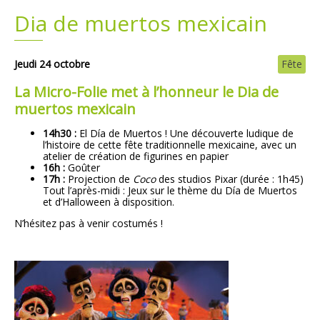
Dia de muertos mexicain
Plans
Grands projets
Demandes légales
Jeudi 24 octobre
Fête
La Micro-Folie met à l’honneur le Dia de
Emploi
muertos mexicain
14h30 :
El Día de Muertos ! Une découverte ludique de
Marchés publics
l’histoire de cette fête traditionnelle mexicaine, avec un
atelier de création de figurines en papier
16h :
Goûter
17h :
Projection de
Coco
des studios Pixar (durée : 1h45)
Tout l’après-midi : Jeux sur le thème du Día de Muertos
et d’Halloween à disposition.
N’hésitez pas à venir costumés !