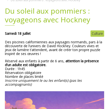
Du soleil aux pommiers : voyageons avec Hockney
Du soleil aux pommiers :
Plans
Grands projets
voyageons avec Hockney
Demandes légales
Emploi
Samedi 18 juillet
Culture
Des piscines californiennes aux paysages normands, pars à la
Marchés publics
découverte de l’univers de David Hockney. Couleurs vives et
jeux de lumière t’attendent, avant de créer ton propre puzzle
inspiré de ses œuvres !
Réservé aux enfants à partir de 6 ans,
attention la présence
d’un adulte est obligatoire.
Durée : 1h45
Réservation obligatoire
Nombre de places limité
Inscrire uniquement le ou les enfant(s) (pas les
accompagnants)