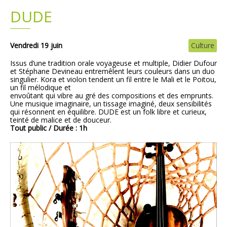
DUDE
Plans
Grands projets
Demandes légales
Vendredi 19 juin
Culture
Issus d’une tradition orale voyageuse et multiple, Didier Dufour
Emploi
et Stéphane Devineau entremêlent leurs couleurs dans un duo
singulier. Kora et violon tendent un fil entre le Mali et le Poitou,
un fil mélodique et
Marchés publics
envoûtant qui vibre au gré des compositions et des emprunts.
Une musique imaginaire, un tissage imaginé, deux sensibilités
qui résonnent en équilibre. DUDE est un folk libre et curieux,
teinté de malice et de douceur.
Tout public / Durée : 1h