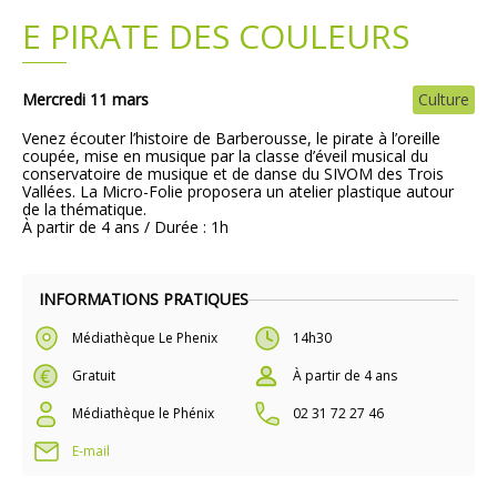
E PIRATE DES COULEURS
Plans
Grands projets
Demandes légales
Mercredi 11 mars
Culture
Venez écouter l’histoire de Barberousse, le pirate à l’oreille
Emploi
coupée, mise en musique par la classe d’éveil musical du
conservatoire de musique et de danse du SIVOM des Trois
Vallées. La Micro-Folie proposera un atelier plastique autour
Marchés publics
de la thématique.
À partir de 4 ans / Durée : 1h
INFORMATIONS PRATIQUES
Médiathèque Le Phenix
14h30
Gratuit
À partir de 4 ans
Médiathèque le Phénix
02 31 72 27 46
E-mail