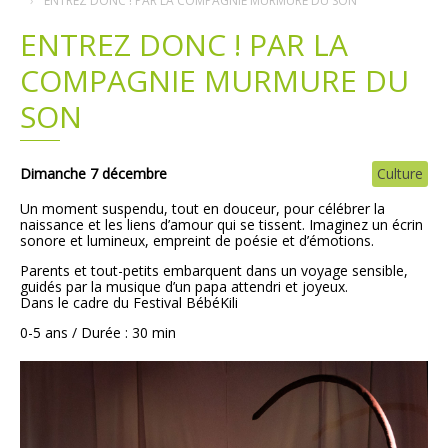
ENTREZ DONC ! PAR LA COMPAGNIE MURMURE DU SON
ENTREZ DONC ! PAR LA
Plans
Grands projets
COMPAGNIE MURMURE DU
Demandes légales
SON
Emploi
Dimanche 7 décembre
Culture
Marchés publics
Un moment suspendu, tout en douceur, pour célébrer la
naissance et les liens d’amour qui se tissent. Imaginez un écrin
sonore et lumineux, empreint de poésie et d’émotions.
Parents et tout-petits embarquent dans un voyage sensible,
guidés par la musique d’un papa attendri et joyeux.
Dans le cadre du Festival BébéKili
0-5 ans / Durée : 30 min