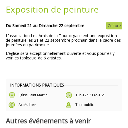
Exposition de peinture
Plans
Grands projets
Demandes légales
Du Samedi 21 au Dimanche 22 septembre
Culture
L’association Les Amis de la Tour organisent une exposition
Emploi
de peinture les 21 et 22 septembre prochain dans le cadre des
Journées du patrimoine.
L’église sera exceptionnellement ouverte et vous pourrez y
Marchés publics
voir les tableaux de 6 artistes.
INFORMATIONS PRATIQUES
Eglise Saint Martin
10h-12h / 14h-18h
Accès libre
Tout public
Autres événements à venir