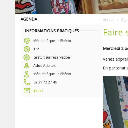
AGENDA
Accueil
Age
Faire 
INFORMATIONS PRATIQUES
Médiathèque Le Phénix
Mercredi 2 o
16h
Gratuit sur réservation
Venez appren
Ados-Adultes
En partenari
Médiathèque Le Phénix
02 31 72 27 46
E-mail