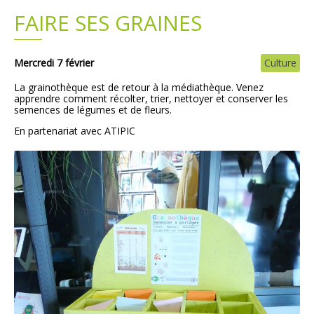
FAIRE SES GRAINES
Plans
Grands projets
Demandes légales
Mercredi 7 février
Culture
La grainothèque est de retour à la médiathèque. Venez
Emploi
apprendre comment récolter, trier, nettoyer et conserver les
semences de légumes et de fleurs.
En partenariat avec ATIPIC
Marchés publics