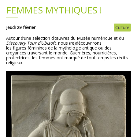
FEMMES MYTHIQUES !
Plans
Grands projets
Demandes légales
Jeudi 29 février
Culture
Autour d’une sélection d’œuvres du Musée numérique et du
Emploi
Discovery Tour d’Ubisoft
, nous (re)découvrirons
les figures féminines de la mythologie antique ou des
croyances traversant le monde. Guerrières, nourricières,
Marchés publics
protectrices, les femmes ont marqué de tout temps les récits
religieux.