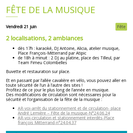
FÊTE DE LA MUSIQUE
Plans
Grands projets
Demandes légales
Vendredi 21 juin
Fête
2 localisations, 2 ambiances
Emploi
dès 17h : karaoké, DJ Antoine, Alicia, atelier musique,
Place François-Mitterrand par Atipic
Marchés publics
de 18h à minuit : 2 DJ au platine, place des Tilleul, par
Team Fimeu Colombelles
Buvette et restauration sur place.
Et en passant par l’allée cavalière en vélo, vous pouvez aller en
toute sécurité de l’un à l’autre des sites !
Profitez de ce jour le plus long de l’année en musique.
Des modifications de circulation sont nécessaires pour la
sécurité et l’organisation de la fête de la musique :
AR-voi-arrêt du stationnement et de circulation- place
André Lemière – Fête de la musique-N°24.06.24
AR-voi-circulation et stationnement interdits-Place
françois Mitterrand-n°24.04.37