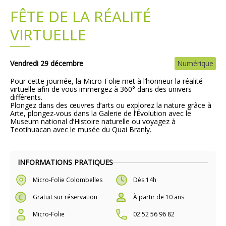
FÊTE DE LA RÉALITÉ
Plans
Grands projets
VIRTUELLE
Demandes légales
Vendredi 29 décembre
Numérique
Emploi
Pour cette journée, la Micro-Folie met à l’honneur la réalité
virtuelle afin de vous immergez à 360° dans des univers
Marchés publics
différents.
Plongez dans des œuvres d’arts ou explorez la nature grâce à
Arte, plongez-vous dans la Galerie de l’Évolution avec le
Museum national d’Histoire naturelle ou voyagez à
Teotihuacan avec le musée du Quai Branly.
INFORMATIONS PRATIQUES
Micro-Folie Colombelles
Dès 14h
Gratuit sur réservation
À partir de 10 ans
Micro-Folie
02 52 56 96 82