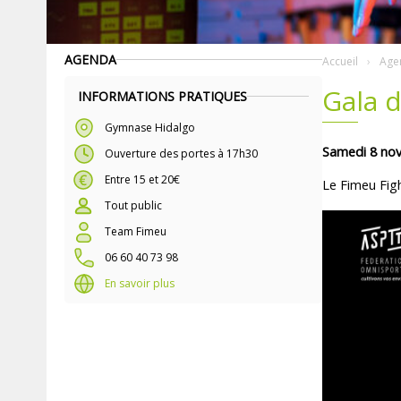
AGENDA
Accueil
Age
Gala 
INFORMATIONS PRATIQUES
Gymnase Hidalgo
Samedi 8 no
Ouverture des portes à 17h30
Entre 15 et 20€
Le Fimeu Fig
Tout public
Team Fimeu
06 60 40 73 98
En savoir plus