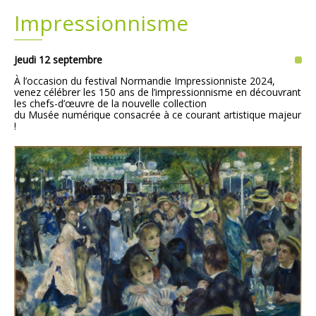
Impressionnisme
Plans
Grands projets
Jeudi 12 septembre
Demandes légales
À l’occasion du festival Normandie Impressionniste 2024,
venez célébrer les 150 ans de l’impressionnisme en découvrant
Emploi
les chefs-d’œuvre de la nouvelle collection
du Musée numérique consacrée à ce courant artistique majeur
!
Marchés publics