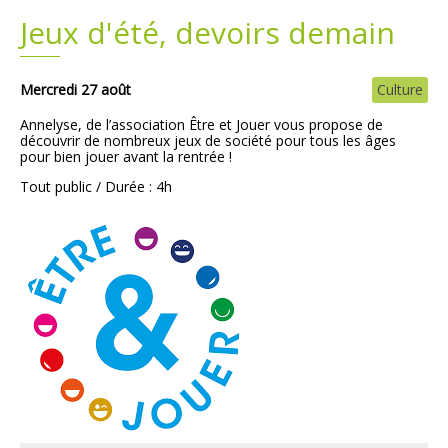
Jeux d'été, devoirs demain
Plans
Grands projets
Demandes légales
Mercredi 27 août
Culture
Annelyse, de l’association
Être et Jouer
vous propose de
Emploi
découvrir de nombreux jeux de société pour tous les âges
pour bien jouer avant la rentrée !
Tout public / Durée : 4h
Marchés publics