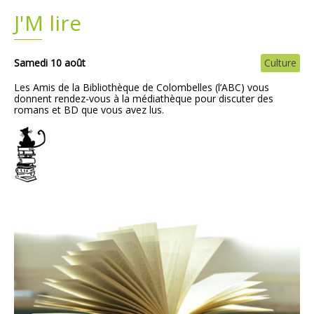
J'M lire
Plans
Grands projets
Demandes légales
Samedi 10 août
Culture
Les Amis de la Bibliothèque de Colombelles (l’ABC) vous
Emploi
donnent rendez-vous à la médiathèque pour discuter des
romans et BD que vous avez lus.
Marchés publics