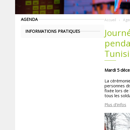
AGENDA
Accueil
Age
Journ
INFORMATIONS PRATIQUES
pendan
Tunis
Mardi 5 déc
La cérémonie
personnes dis
fixée lors de
tous les sold
Plus d’infos