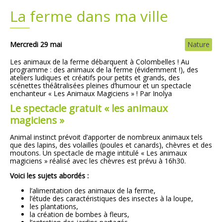
La ferme dans ma ville
Plans
Grands projets
Demandes légales
Mercredi 29 mai
Nature
Les animaux de la ferme débarquent à Colombelles !
Au
Emploi
programme : des animaux de la ferme (évidemment !), des
ateliers ludiques et créatifs pour petits et grands, des
scénettes théâtralisées pleines d’humour et un spectacle
Marchés publics
enchanteur « Les Animaux Magiciens » ! Par Inolya
Le spectacle gratuit « les animaux
magiciens »
Animal instinct prévoit d’apporter de nombreux animaux tels
que des lapins, des volailles (poules et canards), chèvres et des
moutons. Un spectacle de magie intitulé « Les animaux
magiciens » réalisé avec les chèvres est prévu à 16h30.
Voici les sujets abordés :
l’alimentation des animaux de la ferme,
l’étude des caractéristiques des insectes à la loupe,
les plantations,
la création de bombes à fleurs,