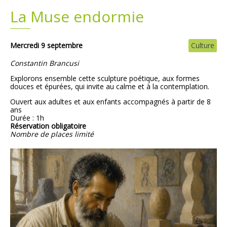
La Muse endormie
Plans
Grands projets
Demandes légales
Mercredi 9 septembre
Culture
Constantin Brancusi
Emploi
Explorons ensemble cette sculpture poétique, aux formes
douces et épurées, qui invite au calme et à la contemplation.
Marchés publics
Ouvert aux adultes et aux enfants accompagnés à partir de 8
ans
Durée : 1h
Réservation obligatoire
Nombre de places limité