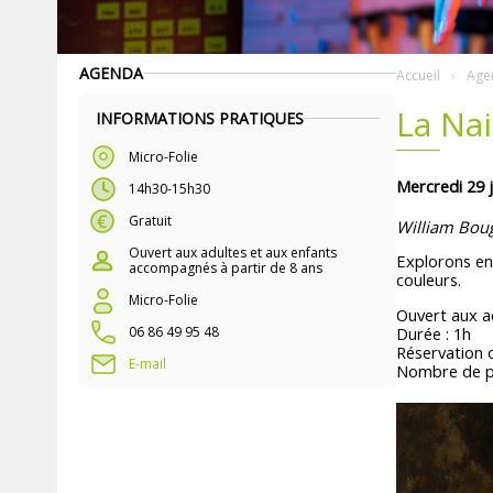
AGENDA
Accueil
Age
La Na
INFORMATIONS PRATIQUES
Micro-Folie
Mercredi 29 ju
14h30-15h30
Gratuit
William Bou
Ouvert aux adultes et aux enfants
Explorons en
accompagnés à partir de 8 ans
couleurs.
Micro-Folie
Ouvert aux a
06 86 49 95 48
Durée : 1h
Réservation 
E-mail
Nombre de pl