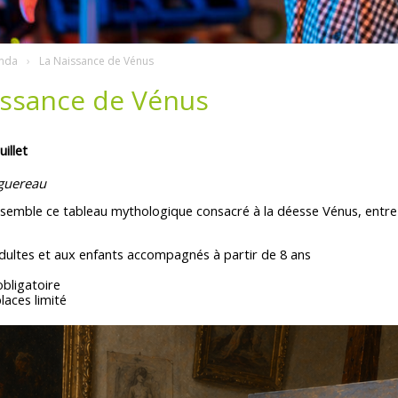
nda
La Naissance de Vénus
issance de Vénus
illet
guereau
semble ce tableau mythologique consacré à la déesse Vénus, entre 
dultes et aux enfants accompagnés à partir de 8 ans
obligatoire
aces limité