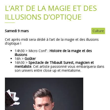
L’ART DE LA MAGIE ET DES
Plans
Grands projets
ILLUSIONS D’OPTIQUE
Demandes légales
Samedi 9 mars
Culture
Emploi
Cet après-midi sera dédié à l’art de la magie et des illusions
d’optique !
Marchés publics
14h30 > Micro Conf’ :
Histoire de la magie et des
illusions
16h >
Goûter
16h30 >
Spectacle de Thibault Surest, magicien et
mentaliste
. Cet artiste passionné vous embarquera dans
son univers entre close up et mentalisme.