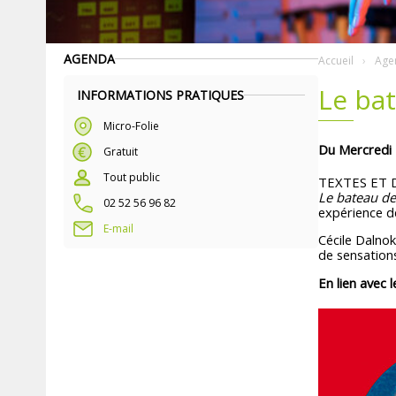
AGENDA
Accueil
Age
Le ba
INFORMATIONS PRATIQUES
Micro-Folie
Du Mercredi 
Gratuit
Tout public
TEXTES ET 
Le bateau de
02 52 56 96 82
expérience d
E-mail
Cécile Dalno
de sensation
En lien avec l