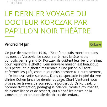
LE DERNIER VOYAGE DU DOCTEUR KORCZAK PAR PAPILLON NOIR
THÉÂTRE
Plans
Grands projets
LE DERNIER VOYAGE DU
DOCTEUR KORCZAK PAR
Demandes légales
PAPILLON NOIR THÉÂTRE
Emploi
Vendredi 14 juin
Culture
Marchés publics
Ce jour de novembre 1940, 170 enfants juifs marchent dans
les rues de Varsovie. Le coeur serré mais la tête haute,
conduits par le grand Dr Korczak, ils quittent leur bel orphelinat
pour rejoindre le ghetto. Leur nouvelle maison est beaucoup
plus petite, et le ghetto ressemble à une prison où sont
enfermés les juifs, chaque jour plus nombreux. Heureusement,
le Dr Korczak veille sur eux… Dans ce spectacle inspiré du livre
d’Irène Cohen Janca Le dernier voyage, Charli Venturini nous
brosse, au travers de son récit, le portrait du Dr Korczak, un
homme d’exception, pédagogue célèbre, modèle d’humanité,
de bienveillance et de respect, qui a posé les bases de la
Convention Internationale des droits de l’enfant.