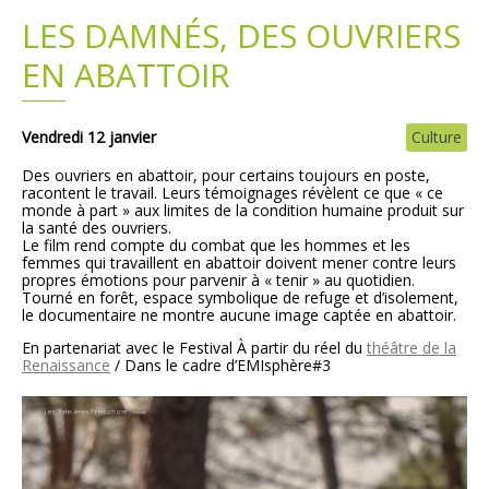
LES DAMNÉS, DES OUVRIERS
Plans
Grands projets
EN ABATTOIR
Demandes légales
Vendredi 12 janvier
Culture
Emploi
Des ouvriers en abattoir, pour certains toujours en poste,
racontent le travail. Leurs témoignages révèlent ce que « ce
Marchés publics
monde à part » aux limites de la condition humaine produit sur
la santé des ouvriers.
Le film rend compte du combat que les hommes et les
femmes qui travaillent en abattoir doivent mener contre leurs
propres émotions pour parvenir à « tenir » au quotidien.
Tourné en forêt, espace symbolique de refuge et d’isolement,
le documentaire ne montre aucune image captée en abattoir.
En partenariat avec le Festival À partir du réel du
théâtre de la
Renaissance
/ Dans le cadre d’EMIsphère#3