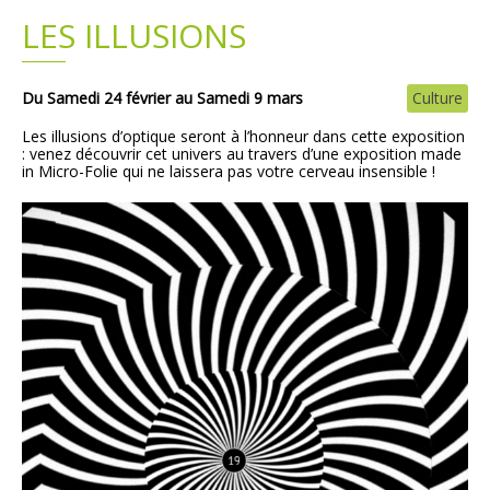
LES ILLUSIONS
Plans
Grands projets
Demandes légales
Du Samedi 24 février au Samedi 9 mars
Culture
Les illusions d’optique seront à l’honneur dans cette exposition
Emploi
: venez découvrir cet univers au travers d’une exposition made
in Micro-Folie qui ne laissera pas votre cerveau insensible !
Marchés publics