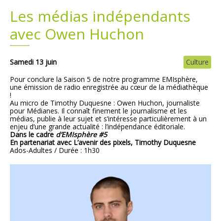
Les médias indépendants
Plans
Grands projets
avec Owen Huchon
Demandes légales
Samedi 13 juin
Culture
Emploi
Pour conclure la Saison 5 de notre programme EMIsphère,
une émission de radio enregistrée au cœur de la médiathèque
Marchés publics
!
Au micro de Timothy Duquesne : Owen Huchon, journaliste
pour Médianes. Il connaît finement le journalisme et les
médias, publie à leur sujet et s’intéresse particulièrement à un
enjeu d’une grande actualité : l’indépendance éditoriale.
Dans le cadre
d’EMIsphère #5
En partenariat avec L’avenir des pixels, Timothy Duquesne
Ados-Adultes / Durée : 1h30