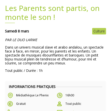
Les Parents sont partis, on
Plans
Grands projets
monte le son !
Demandes légales
Samedi 8 mars
Culture
Emploi
PAR LE DUO LARME
Marchés publics
Dans un univers musical slave et arabo andalou, un spectacle
face à face, en miroir, pour les parents et les enfants. Un
spectacle de musiques ébouriffantes et baroques. Un petit
bijou musical plein de tendresse et d’humour, pour rire et
sourire, se comprendre un peu mieux.
Tout public / Durée : 1h
INFORMATIONS PRATIQUES
Médiathèque Le Phenix
16h00
Gratuit
Tout public