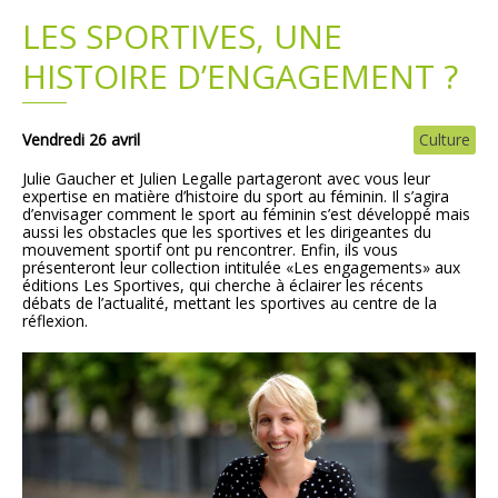
LES SPORTIVES, UNE
Plans
Grands projets
HISTOIRE D’ENGAGEMENT ?
Demandes légales
Vendredi 26 avril
Culture
Emploi
Julie Gaucher et Julien Legalle partageront avec vous leur
expertise en matière d’histoire du sport au féminin. Il s’agira
Marchés publics
d’envisager comment le sport au féminin s’est développé mais
aussi les obstacles que les sportives et les dirigeantes du
mouvement sportif ont pu rencontrer. Enfin, ils vous
présenteront leur collection intitulée «Les engagements» aux
éditions Les Sportives, qui cherche à éclairer les récents
débats de l’actualité, mettant les sportives au centre de la
réflexion.