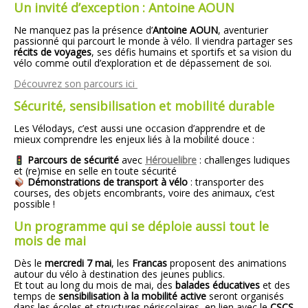
Un invité d’exception : Antoine AOUN
Ne manquez pas la présence d’
Antoine AOUN
, aventurier
passionné qui parcourt le monde à vélo. Il viendra partager ses
récits de voyages
, ses défis humains et sportifs et sa vision du
vélo comme outil d’exploration et de dépassement de soi.
Découvrez son parcours ici
Sécurité, sensibilisation et mobilité durable
Les Vélodays, c’est aussi une occasion d’apprendre et de
mieux comprendre les enjeux liés à la mobilité douce :
Parcours de sécurité
avec
Hérouelibre
: challenges ludiques
et (re)mise en selle en toute sécurité
Démonstrations de transport à vélo
: transporter des
courses, des objets encombrants, voire des animaux, c’est
possible !
Un programme qui se déploie aussi tout le
mois de mai
Dès le
mercredi 7 mai
, les
Francas
proposent des animations
autour du vélo à destination des jeunes publics.
Et tout au long du mois de mai, des
balades éducatives
et des
temps de
sensibilisation à la mobilité active
seront organisés
dans les écoles et structures périscolaires, en lien avec le
CSCS