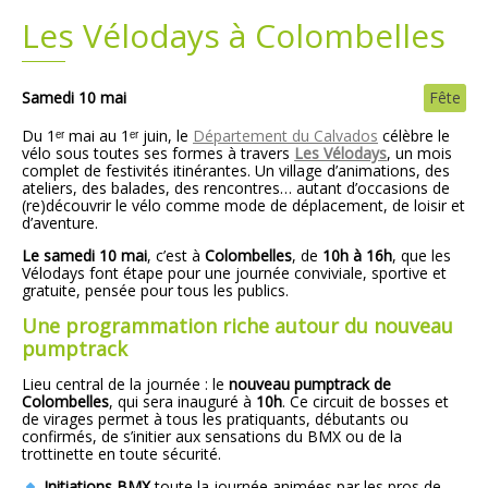
Les Vélodays à Colombelles
Plans
Grands projets
Demandes légales
Samedi 10 mai
Fête
Du 1ᵉʳ mai au 1ᵉʳ juin, le
Département du Calvados
célèbre le
Emploi
vélo sous toutes ses formes à travers
Les Vélodays
, un mois
complet de festivités itinérantes. Un village d’animations, des
ateliers, des balades, des rencontres… autant d’occasions de
Marchés publics
(re)découvrir le vélo comme mode de déplacement, de loisir et
d’aventure.
Le samedi 10 mai
, c’est à
Colombelles
, de
10h à 16h
, que les
Vélodays font étape pour une journée conviviale, sportive et
gratuite, pensée pour tous les publics.
Une programmation riche autour du nouveau
pumptrack
Lieu central de la journée : le
nouveau pumptrack de
Colombelles
, qui sera inauguré à
10h
. Ce circuit de bosses et
de virages permet à tous les pratiquants, débutants ou
confirmés, de s’initier aux sensations du BMX ou de la
trottinette en toute sécurité.
Initiations BMX
toute la journée animées par les pros de