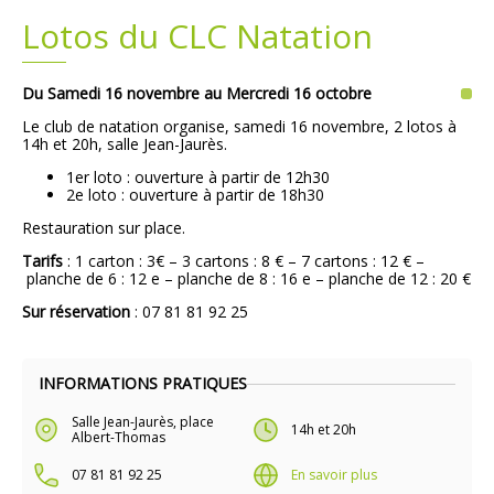
Lotos du CLC Natation
Plans
Grands projets
Du Samedi 16 novembre au Mercredi 16 octobre
Demandes légales
Le club de natation organise, samedi 16 novembre, 2 lotos à
14h et 20h, salle Jean-Jaurès.
Emploi
1er loto : ouverture à partir de 12h30
2e loto : ouverture à partir de 18h30
Marchés publics
Restauration sur place.
Tarifs
: 1 carton : 3€ – 3 cartons : 8 € – 7 cartons : 12 € –
planche de 6 : 12 e – planche de 8 : 16 e – planche de 12 : 20 €
Sur réservation
: 07 81 81 92 25
INFORMATIONS PRATIQUES
Salle Jean-Jaurès, place
14h et 20h
Albert-Thomas
07 81 81 92 25
En savoir plus