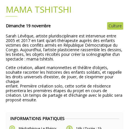
MAMA TSHITSHI
Plans
Grands projets
Demandes légales
Dimanche 19 novembre
Culture
Sarah Lévêque, artiste pluridisciplinaire est intervenue entre
Emploi
2005 et 2017 en tant qu’art-thérapeute auprès des enfants
victimes des conflits armés en République Démocratique du
Congo. Aujourd’hui, l’artiste plasticienne rassemble les dessins,
Marchés publics
les textes, les objets récoltés pour créer la scénographie d’un
spectacle : mama tshitshi.
Cette création, alliant marionnettes et théâtre d’objets,
souhaite raconter les histoires des enfants soldats, et rappelle
les droits universels d’exister, de jouer, de s’exprimer pour
chaque
enfant. Première création solo, cette sortie de résidence
présentera les premières étapes du projet en cours de
création. Un temps de partage et d’échange avec le public sera
proposé ensuite.
INFORMATIONS PRATIQUES
Médiathèque Le Phénix
16h / Durée : 1h