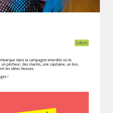
Culture
embarque dans la campagne interdite où ils
 un pêcheur, des marins, une capitaine, un lion…
t les idées fausses.
ugés !