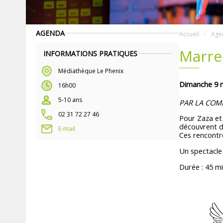
AGENDA
Accueil
Age
Marre
INFORMATIONS PRATIQUES
Médiathèque Le Phenix
Dimanche 9 
16h00
5-10 ans
PAR LA COM
02 31 72 27 46
Pour Zaza et
découvrent d
E-mail
Ces rencontr
Un spectacle 
Durée : 45 m