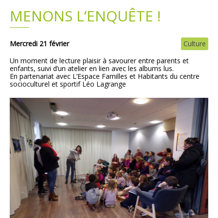
MENONS L’ENQUÊTE !
Plans
Grands projets
Demandes légales
Mercredi 21 février
Culture
Un moment de lecture plaisir à savourer entre parents et
Emploi
enfants, suivi d’un atelier en lien avec les albums lus.
En partenariat avec L’Espace Familles et Habitants du centre
socioculturel et sportif Léo Lagrange
Marchés publics