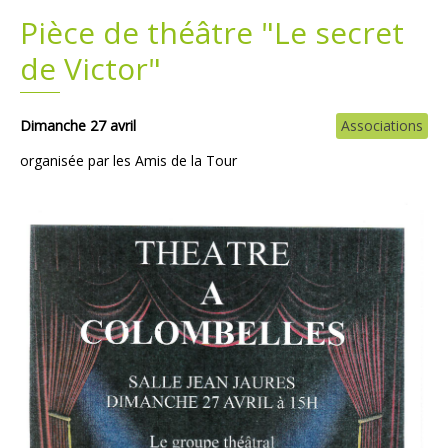
Pièce de théâtre "Le secret
Plans
Grands projets
de Victor"
Demandes légales
Dimanche 27 avril
Associations
Emploi
organisée par les Amis de la Tour
Marchés publics