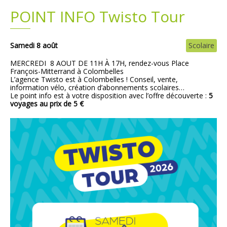
POINT INFO Twisto Tour
Plans
Grands projets
Demandes légales
Samedi 8 août
Scolaire
MERCREDI 8 AOUT DE 11H À 17H, rendez-vous Place
Emploi
François-Mitterrand à Colombelles
L’agence Twisto est à Colombelles !
Conseil, vente,
information vélo, création d’abonnements scolaires…
Marchés publics
Le point info est à votre disposition avec l’offre découverte :
5
voyages au prix de 5 €