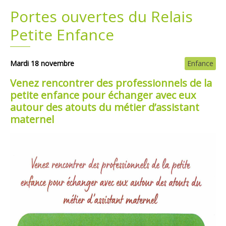
Portes ouvertes du Relais
Plans
Grands projets
Petite Enfance
Demandes légales
Mardi 18 novembre
Enfance
Emploi
Venez rencontrer des professionnels de la
petite enfance pour échanger avec eux
Marchés publics
autour des atouts du métier d’assistant
maternel