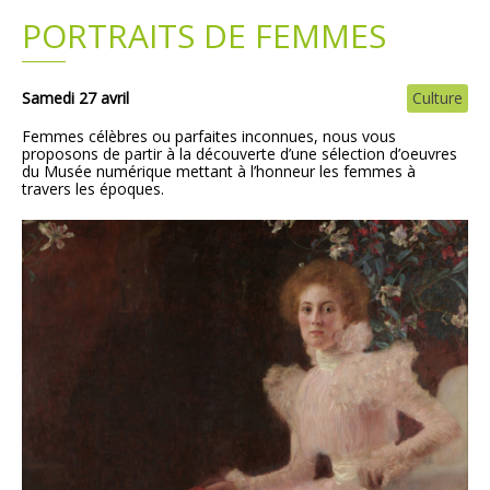
PORTRAITS DE FEMMES
Plans
Grands projets
Demandes légales
Samedi 27 avril
Culture
Femmes célèbres ou parfaites inconnues, nous vous
Emploi
proposons de partir à la découverte d’une sélection d’oeuvres
du Musée numérique mettant à l’honneur les femmes à
travers les époques.
Marchés publics