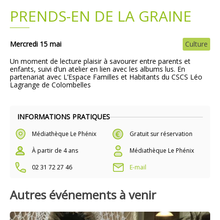
PRENDS-EN DE LA GRAINE
Plans
Grands projets
Demandes légales
Mercredi 15 mai
Culture
Un moment de lecture plaisir à savourer entre parents et
Emploi
enfants, suivi d’un atelier en lien avec les albums lus. En
partenariat avec L’Espace Familles et Habitants du CSCS Léo
Lagrange de Colombelles
Marchés publics
INFORMATIONS PRATIQUES
Médiathèque Le Phénix
Gratuit sur réservation
À partir de 4 ans
Médiathèque Le Phénix
02 31 72 27 46
E-mail
Autres événements à venir