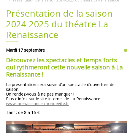
Présentation de la saison 2024-2025 du théatre La Renaissance
Présentation de la saison
Plans
Grands projets
2024-2025 du théatre La
Demandes légales
Renaissance
Emploi
Mardi 17 septembre
Marchés publics
Découvrez les spectacles et temps forts
qui rythmeront cette nouvelle saison à La
Renaissance !
La présentation sera suivie d’un spectacle d’ouverture de
saison.
Un rendez-vous à ne pas manquer !
Plus d’infos sur le site internet de La Renaissance :
www.larenaissance-mondeville.fr
Tarif : de 8 à 16 €