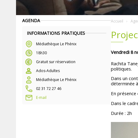
AGENDA
Accueil
Age
Projec
INFORMATIONS PRATIQUES
Médiathèque Le Phénix
Vendredi 8 
18h30
Gratuit sur réservation
Rachita Tanej
politiques.
Ados-Adultes
Dans un conte
Médiathèque Le Phénix
déterminée à 
02 31 72 27 46
En présence 
E-mail
Dans le cadre
Durée : 2h